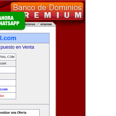
l.com
 puesto en Venta
RIAL.COM
.com
l.com
tas
ealizar una Oferta