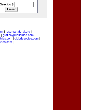
Ofrecido $
com
|
reservanatural.org
|
g
|
graficaypublicidad.com
|
trias.com
|
clubdesocios.com
|
ades.com
|