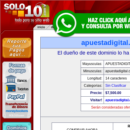
apuestadigita
El dueño de este dominio lo ha
Mayusculas:
APUESTADIGI
Minusculas:
apuestadigital
Longitud:
14 caracteres
Categorias:
Sin Clasificar
Precio:
$7,500.00
Visitar!
apuestadigital
Serán consideradas ofer
R