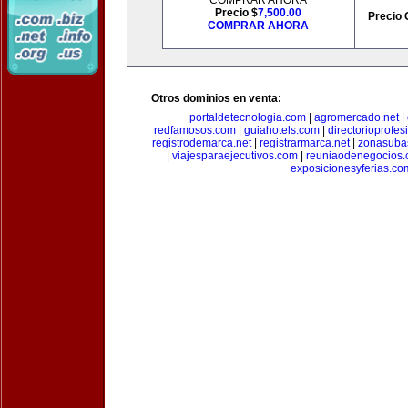
COMPRAR AHORA
Precio $
7,500.00
Precio 
COMPRAR AHORA
Otros dominios en venta:
portaldetecnologia.com
|
agromercado.net
|
redfamosos.com
|
guiahotels.com
|
directorioprofes
registrodemarca.net
|
registrarmarca.net
|
zonasuba
|
viajesparaejecutivos.com
|
reuniaodenegocios
exposicionesyferias.co