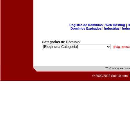
Registro de Dominios
|
Web Hosting
|
D
Dominios Expirados
|
Industrias
|
Indu
Categorías de Dominio:
[Pág. princi
** Precios expre
© 2002/2022 Solo10.com