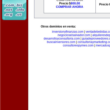
COMPRAR AHORA
Precio $
800.00
Precio 
COMPRAR AHORA
Otros dominios en venta:
inversionyfinanzas.com
|
ventadebebidas.
negocioselsalvador.com
|
alquileresde
desarrolloyconsultoria.com
|
guiadeproveedores.
buscainversores.com
|
consultoriaymarketing.
consultorespymes.com
|
mercadosg