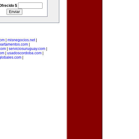
Ofrecido $
com
|
misnegocios.net
|
partamentos.com
|
com
|
serviciosuruguay.com
|
com
|
usadoscordoba.com
|
lobales.com
|