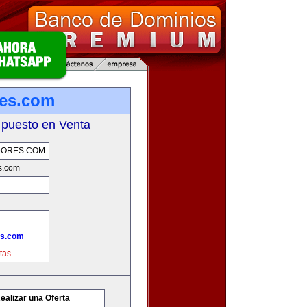
res.com
 puesto en Venta
DORES.COM
s.com
es.com
tas
ealizar una Oferta