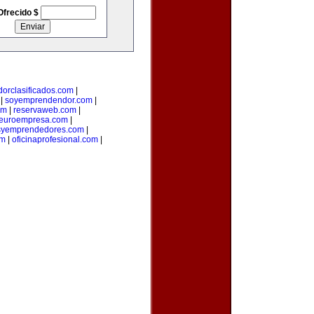
Ofrecido $
orclasificados.com
|
|
soyemprendendor.com
|
om
|
reservaweb.com
|
euroempresa.com
|
syemprendedores.com
|
om
|
oficinaprofesional.com
|