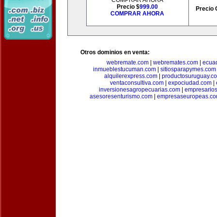
COMPRAR AHORA
Precio $
999.00
Precio 
COMPRAR AHORA
Otros dominios en venta:
webremate.com
|
webremates.com
|
ecuad
inmueblestucuman.com
|
sitiosparapymes.com
alquilerexpress.com
|
productosuruguay.c
ventaconsultiva.com
|
expociudad.com
|
inversionesagropecuarias.com
|
empresario
asesoresenturismo.com
|
empresaseuropeas.c