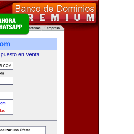
com
 puesto en Venta
B.COM
com
com
tas
ealizar una Oferta