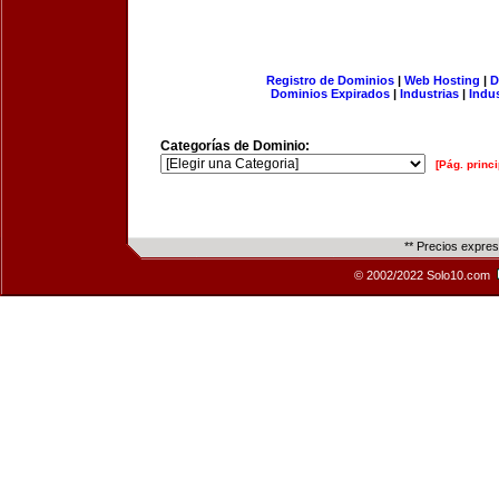
Registro de Dominios
|
Web Hosting
|
D
Dominios Expirados
|
Industrias
|
Indu
Categorías de Dominio:
[Pág. princi
** Precios expre
© 2002/2022 Solo10.com