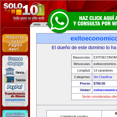
exitoeconomic
El dueño de este dominio lo ha
Mayusculas:
EXITOECONOM
Minusculas:
exitoeconomico
Longitud:
14 caracteres
Categorias:
Sin Clasificar
Precio:
$780.00
Visitar!
exitoeconomic
Serán consideradas ofer
R