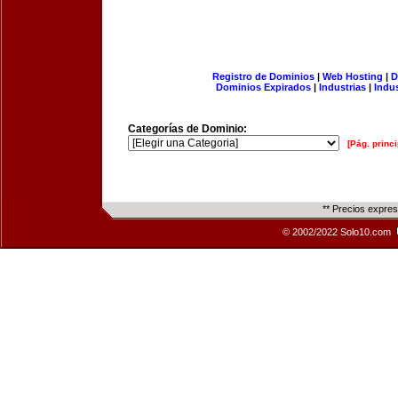
Registro de Dominios
|
Web Hosting
|
D
Dominios Expirados
|
Industrias
|
Indu
Categorías de Dominio:
[Pág. princi
** Precios expre
© 2002/2022 Solo10.com