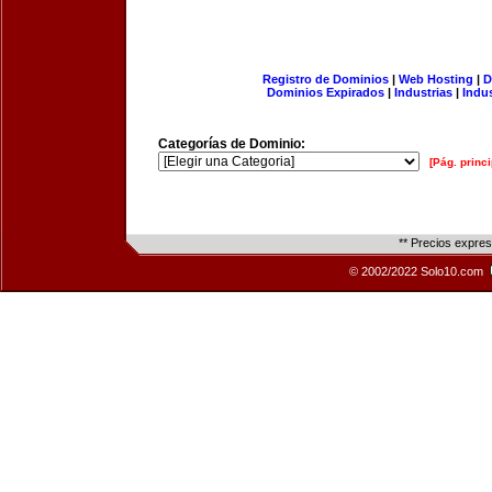
Registro de Dominios
|
Web Hosting
|
D
Dominios Expirados
|
Industrias
|
Indu
Categorías de Dominio:
[Pág. princi
** Precios expre
© 2002/2022 Solo10.com