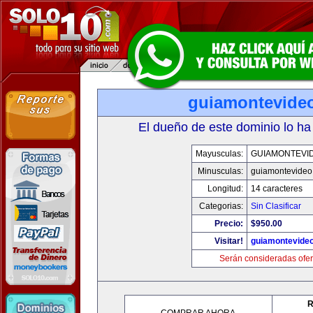
guiamontevide
El dueño de este dominio lo ha
Mayusculas:
GUIAMONTEVI
Minusculas:
guiamontevideo
Longitud:
14 caracteres
Categorias:
Sin Clasificar
Precio:
$950.00
Visitar!
guiamontevide
Serán consideradas ofer
R