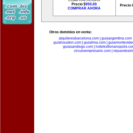
COMPRAR AHORA
Precio $
950.00
Precio 
COMPRAR AHORA
Otros dominios en venta:
alquileresbarcelona.com
|
guiaargentina.com
guiahouston.com
|
guialima.com
|
guiamontevide
guiasandiego.com
|
hotelesflorianopolis.c
circuloempresario.com
|
repuestosi