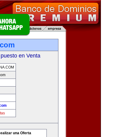
.com
 puesto en Venta
NA.COM
com
.com
tas
ealizar una Oferta