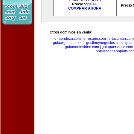
COMPRAR AHORA
Precio $
550.00
Precio 
COMPRAR AHORA
Otros dominios en venta:
e-mendoza.com
|
e-rosario.com
|
e-tucuman.com
guiaargentina.com
|
gestionynegocios.com
|
guia
guiamontevideo.com
|
guiapuertorico.com
hotelesflorianopolis.co