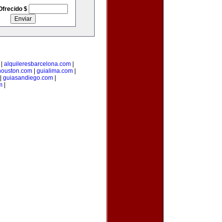
Ofrecido $
|
alquileresbarcelona.com
|
houston.com
|
guialima.com
|
|
guiasandiego.com
|
m
|