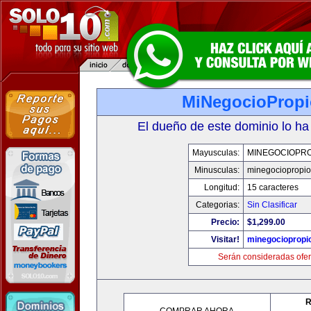
MiNegocioProp
El dueño de este dominio lo ha
Mayusculas:
MINEGOCIOPRO
Minusculas:
minegociopropi
Longitud:
15 caracteres
Categorias:
Sin Clasificar
Precio:
$1,299.00
Visitar!
minegociopropi
Serán consideradas ofer
R