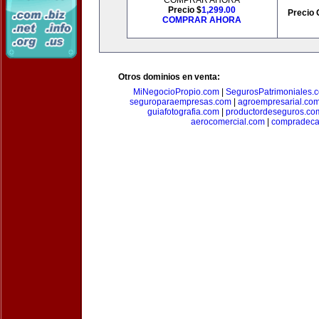
COMPRAR AHORA
Precio $
1,299.00
Precio 
COMPRAR AHORA
Otros dominios en venta:
MiNegocioPropio.com
|
SegurosPatrimoniales.
seguroparaempresas.com
|
agroempresarial.co
guiafotografia.com
|
productordeseguros.co
aerocomercial.com
|
compradec