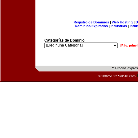
Registro de Dominios
|
Web Hosting
|
D
Dominios Expirados
|
Industrias
|
Indu
Categorías de Dominio:
[Pág. princi
** Precios expre
© 2002/2022 Solo10.com