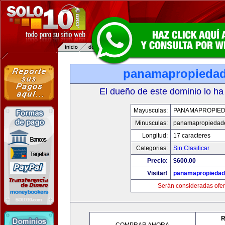
panamapropieda
El dueño de este dominio lo ha
Mayusculas:
PANAMAPROPIE
Minusculas:
panamapropiedad
Longitud:
17 caracteres
Categorias:
Sin Clasificar
Precio:
$600.00
Visitar!
panamapropieda
Serán consideradas ofer
R