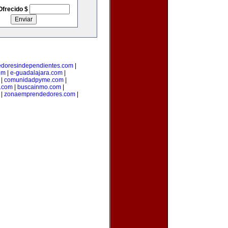
Ofrecido $
doresindependientes.com
|
om
|
e-guadalajara.com
|
|
comunidadpyme.com
|
s.com
|
buscainmo.com
|
|
zonaemprendedores.com
|