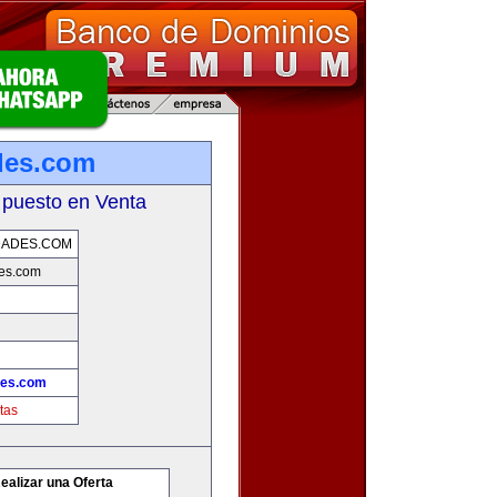
des.com
 puesto en Venta
DADES.COM
es.com
des.com
tas
ealizar una Oferta