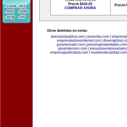
COMPRAR AHORA
Precio $
600.00
Precio 
COMPRAR AHORA
Otros dominios en venta:
televisionpublica.com
|
venecitas.com
|
emprende
emprendedoresinternet.com
|
dineroglobal.c
guiamercado.com
|
panamapropiedades.com
guiariotercero.com
|
asesoriasempresariale
empresapublicitaria.com
|
mueblesdecalidad.com