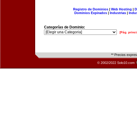
Registro de Dominios
|
Web Hosting
|
D
Dominios Expirados
|
Industrias
|
Indu
Categorías de Dominio:
[Pág. princi
** Precios expre
© 2002/2022 Solo10.com