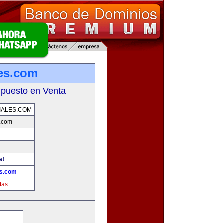
es.com
 puesto en Venta
IALES.COM
s.com
a!
es.com
tas