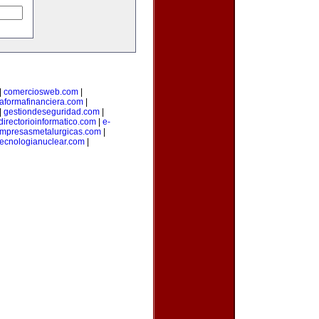
|
comerciosweb.com
|
taformafinanciera.com
|
|
gestiondeseguridad.com
|
directorioinformatico.com
|
e-
mpresasmetalurgicas.com
|
tecnologianuclear.com
|