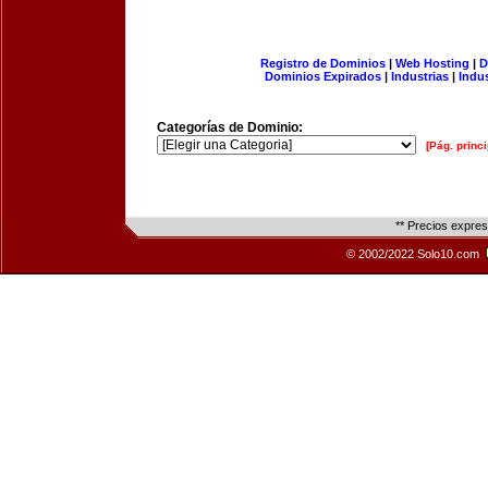
Registro de Dominios
|
Web Hosting
|
D
Dominios Expirados
|
Industrias
|
Indu
Categorías de Dominio:
[Pág. princi
** Precios expre
© 2002/2022 Solo10.com