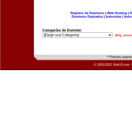
Registro de Dominios
|
Web Hosting
|
D
Dominios Expirados
|
Industrias
|
Indu
Categorías de Dominio:
[Pág. princi
** Precios expre
© 2002/2022 Solo10.com