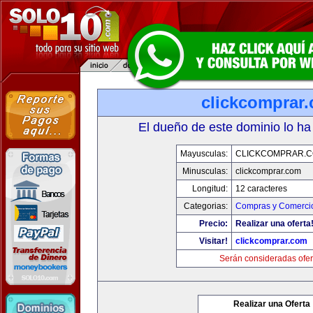
clickcomprar
El dueño de este dominio lo ha
Mayusculas:
CLICKCOMPRAR.
Minusculas:
clickcomprar.com
Longitud:
12 caracteres
Categorias:
Compras y Comercio
Precio:
Realizar una oferta
Visitar!
clickcomprar.com
Serán consideradas ofer
Realizar una Oferta