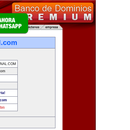
l.com
NAL.COM
com
rta!
.com
tas