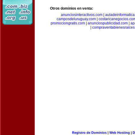
Otros dominios en venta:
anunciosinteractivos.com
|
auladeinformatic
camposdeluruguay.com
|
costaricanegocios.co
promociongratis.com
|
anunciospublicidad.com
|
ap
|
compraventabienesraices
Registro de Dominios
|
Web Hosting
|
D