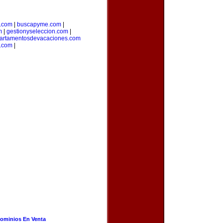
a.com
|
buscapyme.com
|
m
|
gestionyseleccion.com
|
artamentosdevacaciones.com
.com
|
ominios En Venta