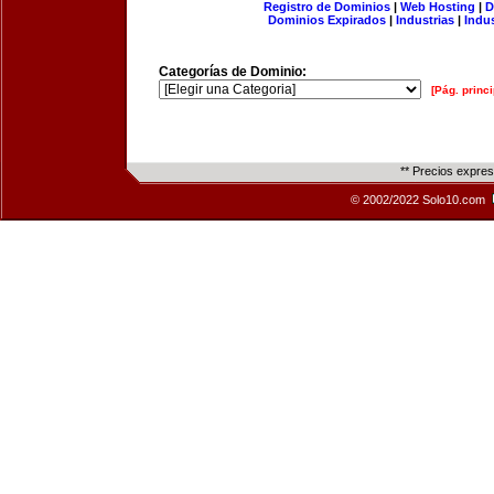
Registro de Dominios
|
Web Hosting
|
D
Dominios Expirados
|
Industrias
|
Indu
Categorías de Dominio:
[Pág. princi
** Precios expre
© 2002/2022 Solo10.com