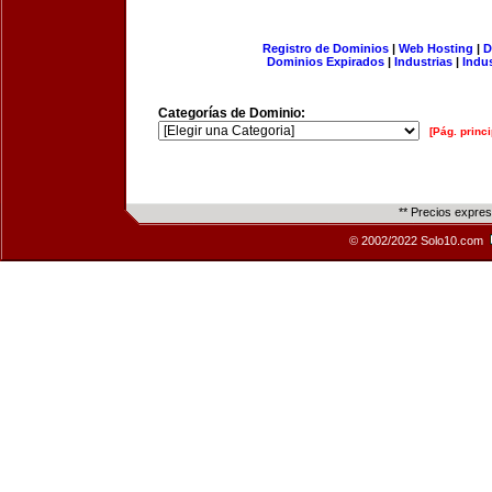
Registro de Dominios
|
Web Hosting
|
D
Dominios Expirados
|
Industrias
|
Indu
Categorías de Dominio:
[Pág. princi
** Precios expre
© 2002/2022 Solo10.com