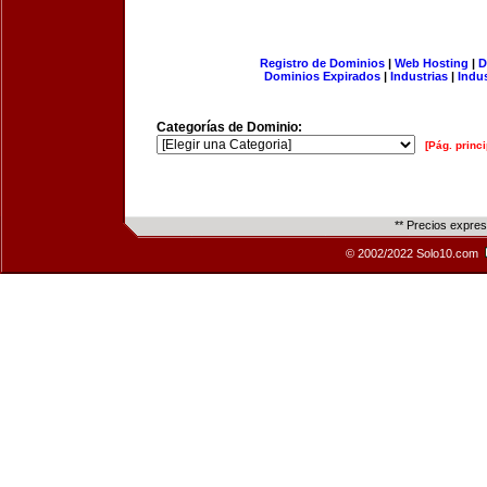
Registro de Dominios
|
Web Hosting
|
D
Dominios Expirados
|
Industrias
|
Indu
Categorías de Dominio:
[Pág. princi
** Precios expre
© 2002/2022 Solo10.com