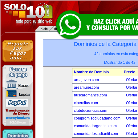
Dominios de la Categoría
42 dominios en esta categ
Mostrando 1 de 42
Nombre de Dominio
Precio
areajoven.com
Ofertar
areamujer.com
Ofertar
buscaromance.com
Ofertar
cibercitas.com
Ofertar
clubdeciencias.com
Ofertar
compromisociudadano.com
Ofertar
comunidadargentina.com
Ofertar
comunidadestudiantil.com
Ofertar