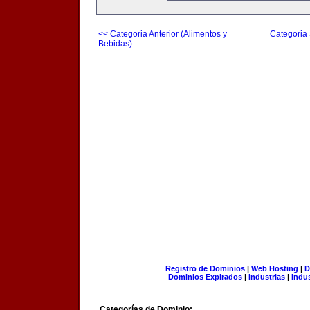
<< Categoria Anterior (Alimentos y
Categoria 
Bebidas)
Registro de Dominios
|
Web Hosting
|
D
Dominios Expirados
|
Industrias
|
Indu
Categorías de Dominio: