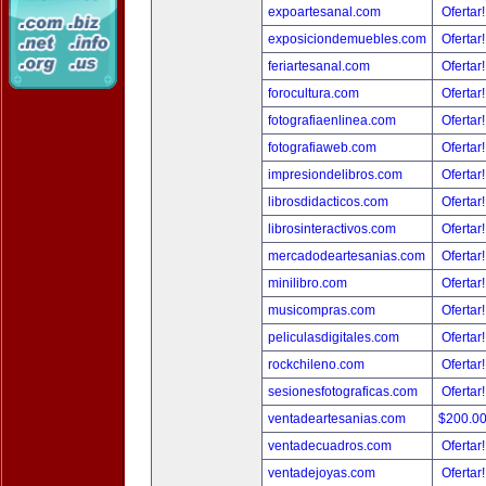
expoartesanal.com
Ofertar
exposiciondemuebles.com
Ofertar
feriartesanal.com
Ofertar
forocultura.com
Ofertar
fotografiaenlinea.com
Ofertar
fotografiaweb.com
Ofertar
impresiondelibros.com
Ofertar
librosdidacticos.com
Ofertar
librosinteractivos.com
Ofertar
mercadodeartesanias.com
Ofertar
minilibro.com
Ofertar
musicompras.com
Ofertar
peliculasdigitales.com
Ofertar
rockchileno.com
Ofertar
sesionesfotograficas.com
Ofertar
ventadeartesanias.com
$200.0
ventadecuadros.com
Ofertar
ventadejoyas.com
Ofertar